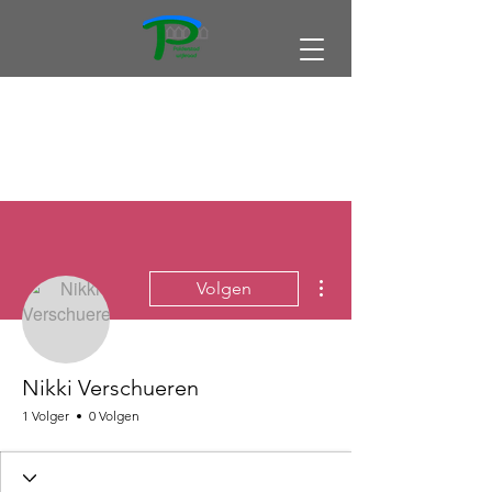
Meer acties
Volgen
Nikki Verschueren
1 Volger
0 Volgen