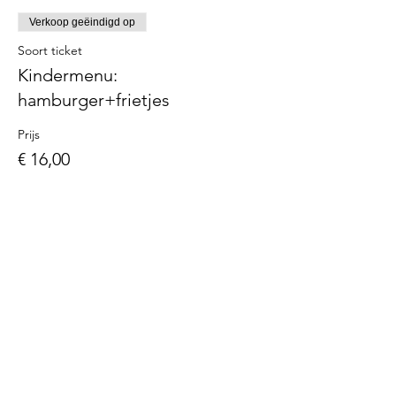
Verkoop geëindigd op
Soort ticket
Kindermenu:
hamburger+frietjes
Prijs
€ 16,00
Wijkraad Polderstad
Wijkraad Polderstad zet zich in om
mensen uit de buurt samen te brengen
op leuke evenementen & momenten.