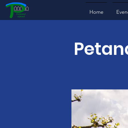
Home
Even
Petan